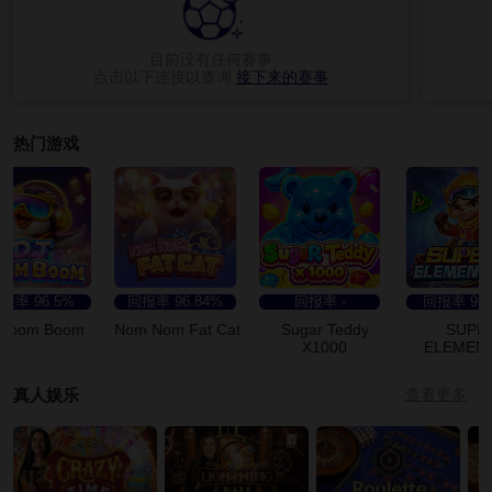
目前没有任何赛事
点击以下连接以查询
接下来的赛事
热门游戏
报率
96.5%
回报率
96.84%
回报率
-
回报率
96.
Boom Boom
Nom Nom Fat Cat
Sugar Teddy
SUPE
X1000
ELEMENT
真人娱乐
查看更多