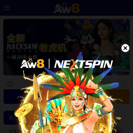
主
页
面
优
惠
活
动
品
牌
大
使
登录
注册
USDT
FAQ
真人娱乐
真人娱乐
联
HOT
HOT
系
体育博彩