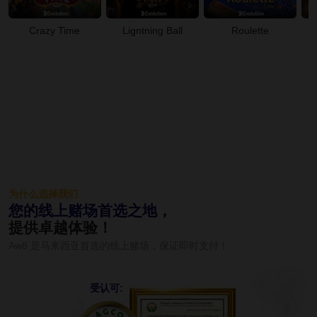
Crazy Time
Ligntning Ball
Roulette
为什么选择我们
您的线上赌场首选之地，
提供卓越体验！
Aw8 是马来西亚首选的线上赌场，保证即时支付！
受认可: