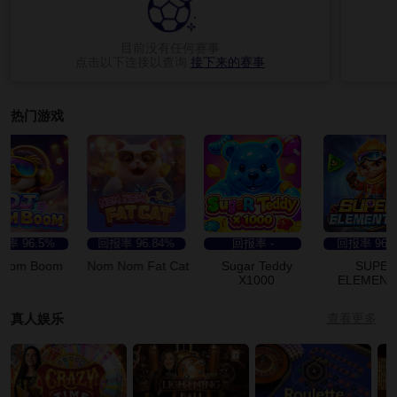
目前没有任何赛事
点击以下连接以查询
接下来的赛事
热门游戏
率
96.5%
回报率
96.84%
回报率
-
回报率
96.5%
om Boom
Nom Nom Fat Cat
Sugar Teddy
SUPER
X1000
ELEMENTS 
真人娱乐
查看更多