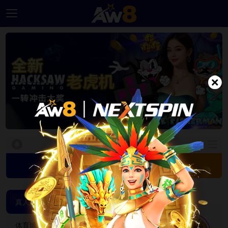
主
页
面
优
惠
活
动
品
牌
大
使
登录
注册
USDT
FAQ
真人娱乐
真人娱乐
联
HOT
HOT
系
体育博彩