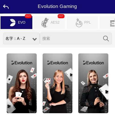
Evolution Gaming
HOT
HOT
主
EVO
AES2
PPL
页
面
优
惠
活
动
品
牌
大
使
联
系
我
们