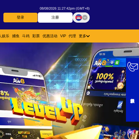
08/08/2026 11:27:44pm (GMT+8)
登录
注册
人娱乐
捕鱼
斗鸡
彩票
优惠活动
VIP
代理
更多