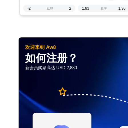
-2
2
1.93
1.95
让球
赔率
欢迎来到 Aw8
如何注册？
新会员奖励高达 USD 2,880