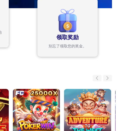
始
领取奖励
别忘了领取您的奖金。