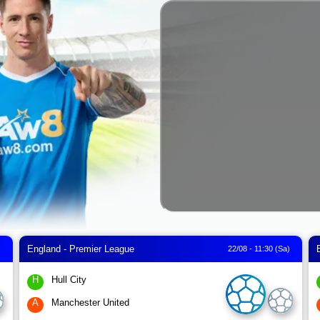
England - Premier League
)
22/08 - 11:30 (Sa)
H
Hull City
A
Manchester United