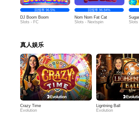
回报率
96.5%
回报率
96.84%
DJ Boom Boom
Nom Nom Fat Cat
Suga
Slots
-
FC
Slots
-
Nextspin
Slots
真人娱乐
Crazy Time
Ligntning Ball
Evolution
Evolution