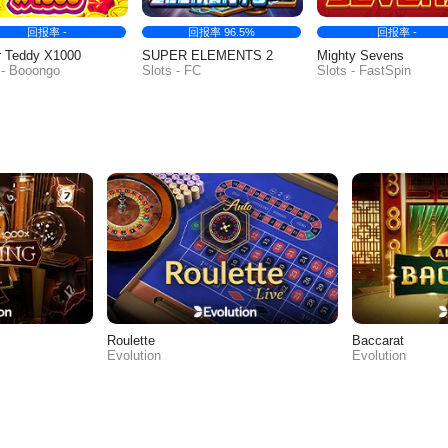
回报率
-
回报率
96.5%
回报率
-
r Teddy X1000
SUPER ELEMENTS 2
Mighty Sevens
-
Booongo
Slots
-
FC
Slots
-
FastSpin
Roulette
Baccarat
Evolution
Evolution