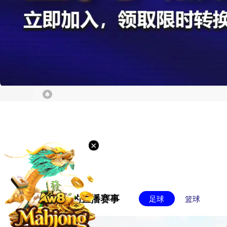
最新优惠
×
即将举行的直播赛事
足球
篮球