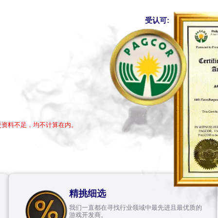
受认可:
交资料不足，均不计算在内。
精挑细选
我们一直都在寻找行业领域中最先进且最优质的
游戏开发商。