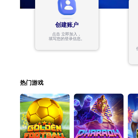
创建账户
点击 立即加入，
填写您的登录信息。
热门游戏