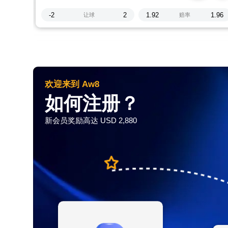
-2
2
1.92
1.96
让球
赔率
欢迎来到 Aw8
如何注册？
新会员奖励高达 USD 2,880