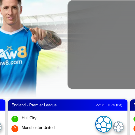
England - Premier League
)
22/08 - 11:30 (Sa)
H
Hull City
A
Manchester United