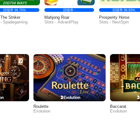
回报率
96.75%
回报率
-
回报率
96.83%
The Striker
Mahjong Roar
Prosperity Horse
-
Spadegaming
Slots
-
AdvantPlay
Slots
-
NextSpin
Roulette
Baccarat
Evolution
Evolution