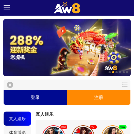
主
页
面
优
惠
活
动
品
牌
大
使
登录
注册
联
系
真人娱乐
我
真人娱乐
们
HOT
HOT
NEW
体育博彩