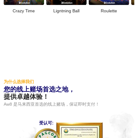
Crazy Time
Ligntning Ball
Roulette
为什么选择我们
您的线上赌场首选之地，
提供卓越体验！
Aw8 是马来西亚首选的线上赌场，保证即时支付！
受认可: