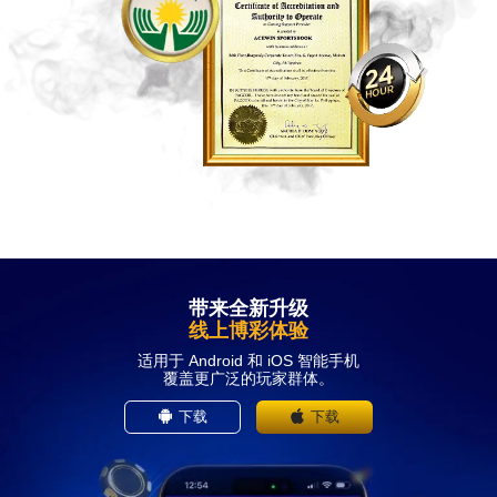
带来全新升级
线上博彩体验
适用于 Android 和 iOS 智能手机
覆盖更广泛的玩家群体。
下载
下载