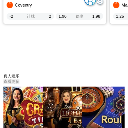
A
A
Coventry
Man
-2
让球
2
1.90
赔率
1.98
1.25
真人娱乐
查看更多
Crazy Time
Ligntning Ball
Roulette