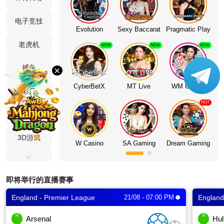
语
言
电子竞技
PC
Evolution
Sexy Baccarat
Pragmatic Play
版
老虎机
NEW
NEW
NEW
下
捕鱼
载
×
CyberBetX
MT Live
WM Casino
彩票
VIP
HOT
扑克
代
理
3D游戏
W Casino
SA Gaming
Dream Gaming
斗鸡
即将举行的直播赛事
快速游戏
England - Premier League
21/08 - 07:00 PM
England
即时比分
H
H
Arsenal
Hul