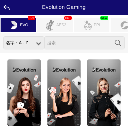
Evolution Gaming
HOT
HOT
NEW
主
EVO
AES2
PPL
页
面
优
惠
活
动
品
牌
大
使
联
系
我
们