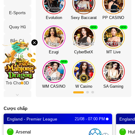
Ngữ
E-Sports
Máy
Evolution
Sexy Baccarat
PP CASINO
Tính
Quay Hũ
NEW
NEW
Tải
Về
Bắn Cá
×
VIP
Ezugi
CyberBetX
MT Live
Xổ Số
NEW
Đại
Đánh Bài
Lý
Trò Chơi 3D
WM CASINO
W Casino
SA Gaming
Đá Gà
Cược chấp
Trò Chơi
Nhanh
England - Premier League
21/08 - 07:00 PM
England
TV
H
H
Arsenal
Hul