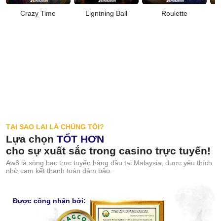
Crazy Time
Ligntning Ball
Roulette
TẠI SAO LẠI LÀ CHÚNG TÔI?
Lựa chọn
TỐT HƠN
cho sự xuất sắc trong casino trực tuyến!
Aw8 là sòng bạc trực tuyến hàng đầu tại Malaysia, được yêu thích
nhờ cam kết thanh toán đảm bảo.
Được công nhận bởi: