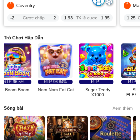
A
A
Coventry
Man
-2
Cược chấp
2
1.93
Tỷ lệ cược
1.95
1.25
Trò Chơi Hấp Dẫn
RTP
96.5%
RTP
96.84%
RTP
-
RTP
96.
 Boom Boom
Nom Nom Fat Cat
Sugar Teddy
SUPE
X1000
ELEMEN
Sòng bài
Xem thêm