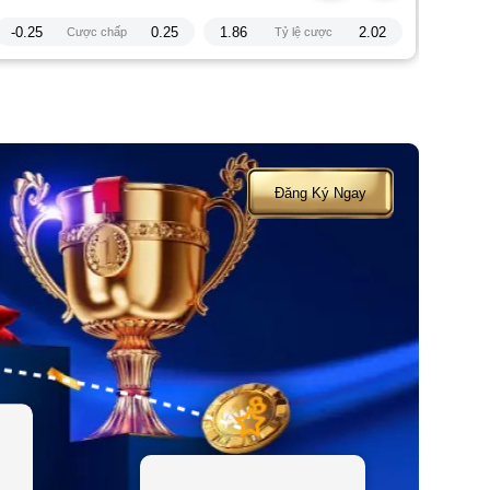
-0.25
0.25
1.86
2.02
-0.25
Cược chấp
Tỷ lệ cược
Đăng Ký Ngay