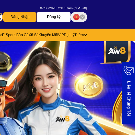
07/08/2026 7:31:39am (GMT+8)
Đăng Nhập
Đăng ký
ạc
E-Sports
Bắn Cá
Xổ Số
Khuyến Mãi
VIP
Đại Lý
Thêm
Liên Hệ Chúng Tôi