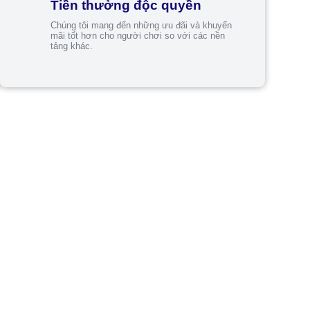
Tiền thưởng độc quyền
Chúng tôi mang đến những ưu đãi và
khuyến mãi tốt hơn cho người chơi so
với các nền tảng khác.