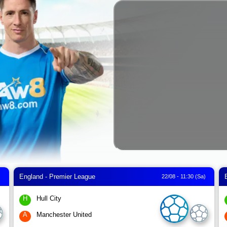
England - Premier League
)
22/08 - 11:30 (Sa)
H
Hull City
A
Manchester United