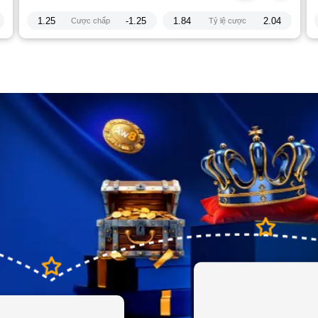
1.25
-1.25
1.84
2.04
Cược chấp
Tỷ lệ cược
?