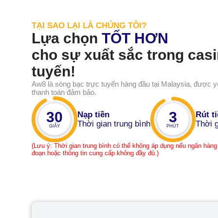
TẠI SAO LẠI LÀ CHÚNG TÔI?
Lựa chọn
TỐT HƠN
cho sự xuất sắc trong casi
tuyến!
Aw8 là sòng bạc trực tuyến hàng đầu tại Malaysia, được 
thanh toán đảm bảo.
30
3
Nạp tiền
Rút t
Thời gian trung bình
Thời g
GIÂY
PHÚT
(Lưu ý: Thời gian trung bình có thể không áp dụng nếu ngân hàng n
đoạn hoặc thông tin cung cấp không đầy đủ.)