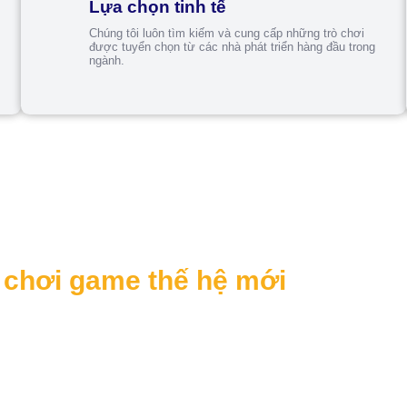
Lựa chọn tinh tế
Chúng tôi luôn tìm kiếm và cung cấp những
trò chơi được tuyển chọn từ các nhà phát
triển hàng đầu trong ngành.
uyến đỉnh cao
 chơi game thế hệ mới