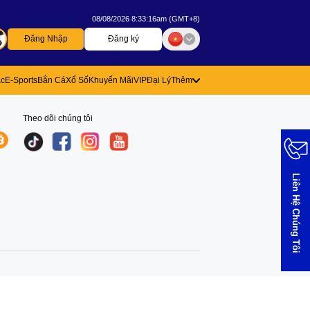
08/08/2026 8:33:16am (GMT+8)
Đăng Nhập
Đăng ký
ạc
E-Sports
Bắn Cá
Xổ Số
Khuyến Mãi
VIP
Đại Lý
Thêm
Theo dõi chúng tôi
Liên Hệ Chúng Tôi