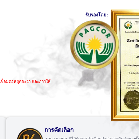
รับรองโดย:
ชื่อมต่อหยุดชะงัก และการให้
การคัดเลือก
เรามองหาเกมที่ได้รับการคัดเลือกล่าสุดจากนักพัฒนาชั