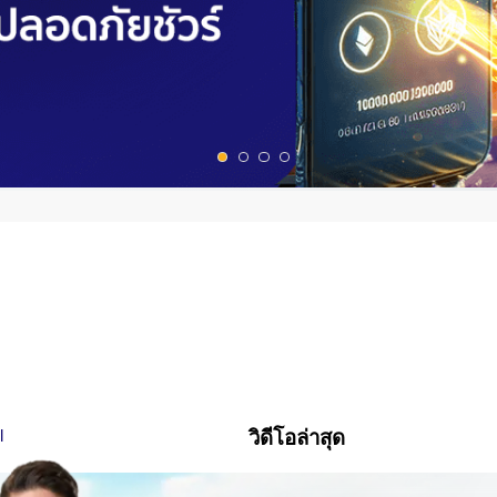
l
วิดีโอล่าสุด