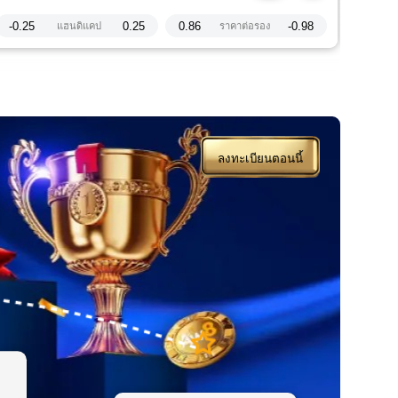
-0.25
0.25
0.86
-0.98
-0.25
แฮนดิแคป
ราคาต่อรอง
ลงทะเบียนตอนนี้