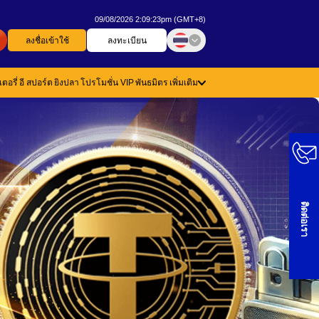
09/08/2026 2:09:25pm (GMT+8)
ย
ลงชื่อเข้าใช้
ลงทะเบียน
เตอรี่
อี สปอร์ต
ยิงปลา
โปรโมชั่น
VIP
พันธมิตร
เพิ่มเติม
ติดต่อเรา