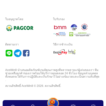
ใบอนุญาตโดย
ใบรับรอง
ติดตามเรา
วิธีการชำระเงิน
AceWin8 นำเสนอผลิตภัณฑ์เกมส์คุณภาพสูงที่หลากหลายแก่ผู้เล่นของเรา ทีม
ช่วยเหลือลูกค้าของเราพร้อมให้บริการคุณตลอด 24 ชั่วโมง ข้อมูลส่วนบุคคล
ทั้งหมดจะได้รับการปฏิบัติและเก็บรักษาไว้อย่างเข้มงวดและเป็นความลับที่สุด
.
สงวนลิขสิทธิ์ AceWin8 © 2026. สงวนลิขสิทธิ์.