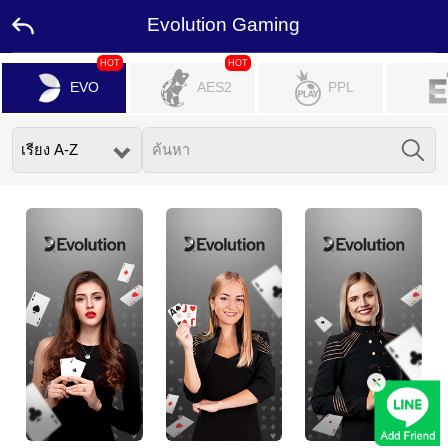
Evolution Gaming
HOT
HOT
หน้า
EVO
AES2
PPL
แรก
โปร
โม
ชั่น
แอม
บา
สเด
อร์
ติดต่อ
เรา
×
ลีดเดอร์
บอร์ด
รางวัล