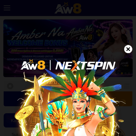
Halaman
Utama
Promosi
Duta
Hubungi
Kami
Papan
Log Masuk
Sertai
Pendahulu
Bahasa
Kasino
Kasino
HOT
HOT
Desktop
Sukan