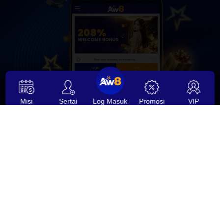
Misi
Sertai
Log Masuk
Promosi
VIP
Lesen oleh
Pengsijilan
Ikuti Kami
Cara Pembayaran