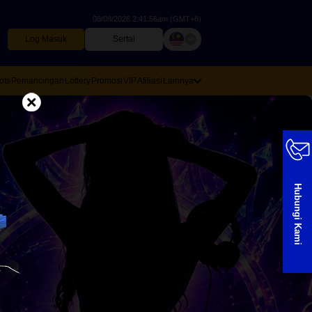
08/08/2026 2:41:58am (GMT+8)
Log Masuk
Sertai
ots
Pemancingan
Lottery
Promosi
VIP
Afiliasi
Lainnya
Hubungi Kami