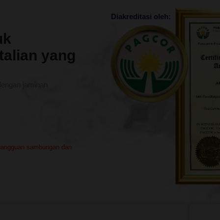
Diakreditasi oleh:
uk
talian yang
 dengan jaminan
n, gangguan sambungan dan