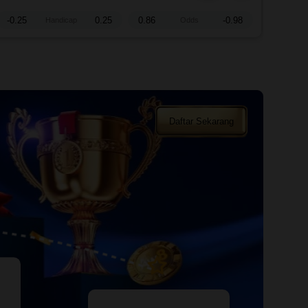
-0.25
0.25
0.86
-0.98
-0.25
Handicap
Odds
Daftar Sekarang