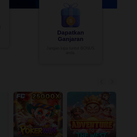
l
Dapatkan
Ganjaran
Jangan lupa tuntut BONUS
anda.