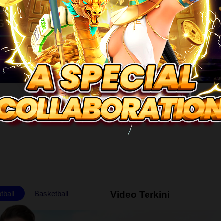
tball
Basketball
Video Terkini