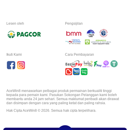
Lesen oleh
Pengsijilan
Ikuti Kami
Cara Pembayaran
AceWin8 menawarkan pelbagai produk permainan berkualiti tinggi
kepada para pemain kami. Pasukan Sokongan Pelanggan kami boleh
membantu anda 24 jam sehari. Semua maklumat peribadi akan dirawat
dan disimpan dengan cara yang paling ketat dan paling rahsia.
Hak Cipta AceWin8 © 2026. Semua hak cipta terpelihara.