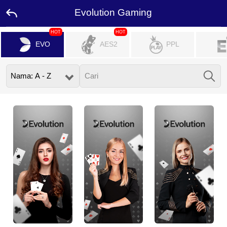
Evolution Gaming
HOT
HOT
Halaman
EVO
AES2
PPL
Utama
Promosi
Duta
Hubungi
Kami
Papan
Pendahulu
Bahasa
Desktop