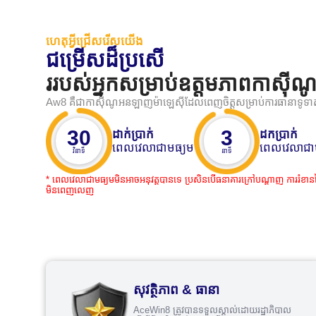
ហេតុអ្វីជ្រើសរើសយើង
ជម្រើសដ៏ប្រសើ
ររបស់អ្នកសម្រាប់ឧត្តមភាពកាស៊
Aw8 គឺជាកាស៊ីណូអនឡាញម៉ាឡេស៊ីដែលពេញចិត្តសម្រាប់ការធានាទូទាត់
30
3
ដាក់ប្រាក់
ដកប្រាក់
ពេលវេលាជាមធ្យម
ពេលវេលាជា
វិនាទី
នាទី
* ពេលវេលាជាមធ្យមមិនអាចអនុវត្តបានទេ ប្រសិនបើធនាគារក្រៅបណ្តាញ ការរំខាននៃក
មិនពេញលេញ
សុវត្ថិភាព & ធានា
AceWin8 ត្រូវបានទទួលស្គាល់ដោយរដ្ឋាភិបាល