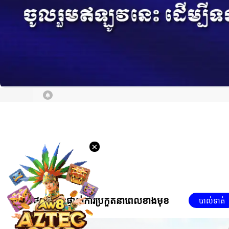
ការផ្តល់ជូនថ្មីបំផុត
×
ផ្សាយបន្តផ្ទាល់ការប្រកួតនាពេលខាងមុខ
បាល់ទាត់