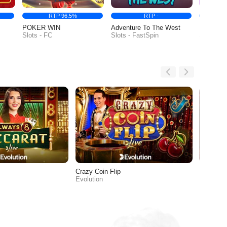
RTP
96.5%
RTP
-
RT
POKER WIN
Adventure To The West
Pharaoh's F
Slots
-
FC
Slots
-
FastSpin
Slots
-
Next
Crazy Coin Flip
Funky Time
Evolution
Evolution