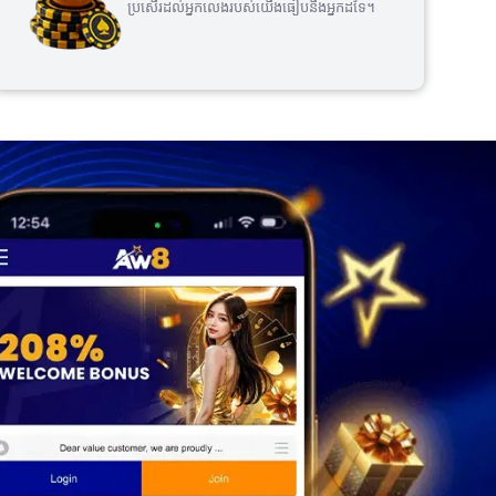
ប្រសើរ​ដល់អ្នកលេងរបស់​យើង​ធៀប​នឹង​អ្នក​ដទៃ។