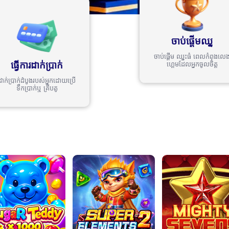
ចាប់ផ្តើមឈ្ន
ចាប់ផ្តើម ឈ្នះធំ ពេលកំពុងលេ
ធ្វើការដាក់ប្រាក់
ហ្គេមដែលអ្នកចូលចិត្ត
ដាក់ប្រាក់ដំបូងរបស់អ្នកដោយប្រើ
ទឹកប្រាក់ឬ គ្រីបតូ