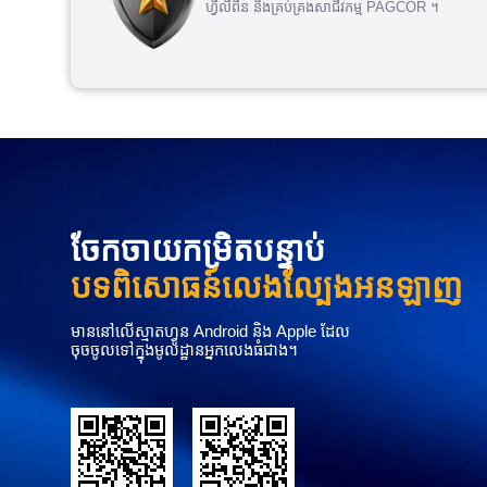
ហ្វីលីពីន និងគ្រប់គ្រងសាជីវកម្ម PAGCOR ។
ចែកចាយកម្រិតបន្ទាប់
បទពិសោធន៍លេងល្បែងអនឡាញ
មាននៅលើស្មាតហ្វូន Android និង Apple ដែល
ចុចចូលទៅក្នុងមូលដ្ឋានអ្នកលេងធំជាង។