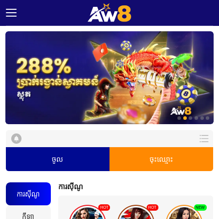
ទំព័រ
ដើម
ប្រម៉ូសិន
ឯកអគ្គ
រាជទូត
ទំនាក់
ទំនង
យើង
ខ្ញុំ
ចូល
ចុះឈ្មោះ
ភាសា
ការស៊ីណូ
ការស៊ីណូ
ទម្រង់
កុំ
HOT
HOT
NEW
កីឡា
ព្យូទ័រ