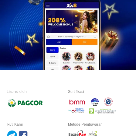
Lisensi oleh
Sertifikasi
Ikuti Kami
Metode Pembayaran