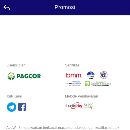
Promosi
Beranda
Promosi
Duta
Lisensi oleh
Sertifikasi
Hubungi
Papan
Peringkat
Ikuti Kami
Metode Pembayaran
Bahasa
Desktop
AceWin8 menawarkan berbagai macam produk dengan kualitas terbaik