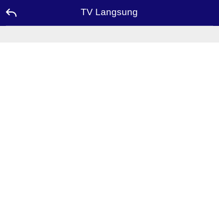
TV Langsung
Beranda
Promosi
Duta
Hubungi
Papan
Peringkat
Bahasa
Desktop